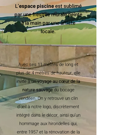
L’
espace piscine
est sublimé
par une fresque murale peinte
à la main par une artiste
locale.
Avec ses 11 mètres de long et
plus de 4 mètres de hauteur, elle
invite à un
voyage au cœur de la
nature sauvage
du bocage
vendéen. On y retrouve un clin
d’œil à notre logo, discrètement
intégré dans le décor, ainsi qu’un
hommage aux hirondelles qui,
entre 1957 et la rénovation de la