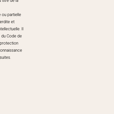
titre de la
 ou partielle
erdite et
llectuelle. Il
ns du Code de
 protection
 connaissance
suites.