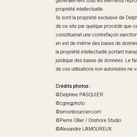
généralement tous les éléments reprodui
propriété intellectuelle.
Ils sont la propriété exclusive de Del
de ce site par quelque procédé que ce
constituerait une contrefaçon sanctionn
en est de même des bases de données f
la propriété intellectuelle portant tra
juridique des bases de données. Le fa
de ces utilisations non autorisées ne v
Crédits photos :
©Delphine PASQUIER
©cgregphoto
©simonbourcier.com
©Pierre Ollier / Onshore Studio
©Alexandre LAMOUREUX