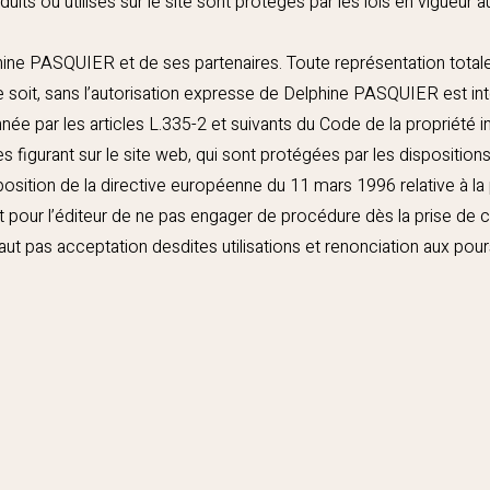
ts ou utilisés sur le site sont protégés par les lois en vigueur au 
phine PASQUIER et de ses partenaires. Toute représentation totale
 soit, sans l’autorisation expresse de Delphine PASQUIER est int
ée par les articles L.335-2 et suivants du Code de la propriété inte
igurant sur le site web, qui sont protégées par les dispositio
nsposition de la directive européenne du 11 mars 1996 relative à la
it pour l’éditeur de ne pas engager de procédure dès la prise de
aut pas acceptation desdites utilisations et renonciation aux pour