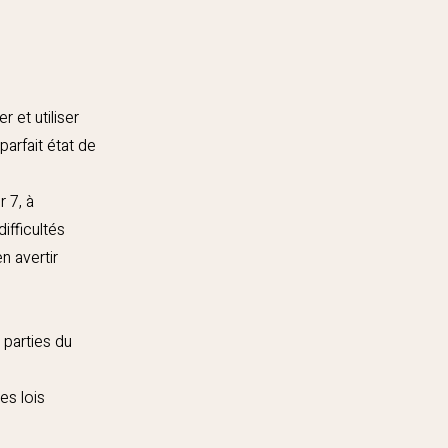
 et utiliser
parfait état de
r 7, à
ifficultés
n avertir
 parties du
es lois