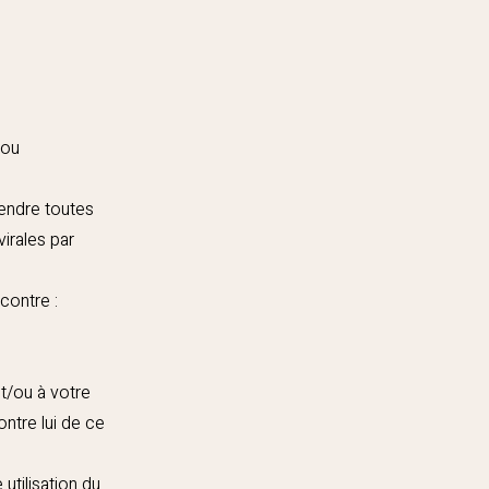
 ou
rendre toutes
irales par
contre :
t/ou à votre
ntre lui de ce
utilisation du